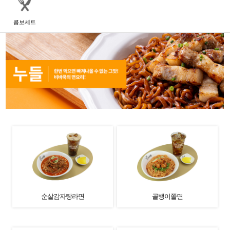
콤보세트
순살감자탕라면
골뱅이쫄면