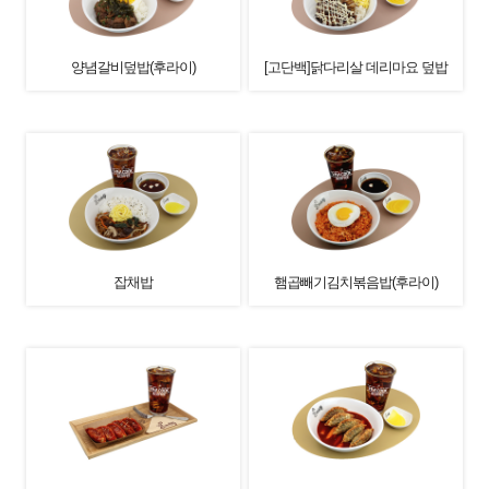
양념갈비덮밥(후라이)
[고단백]닭다리살 데리마요 덮밥
잡채밥
햄곱빼기김치볶음밥(후라이)