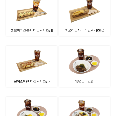
찰모짜치즈볼(버터갈릭시즈닝)
회오리감자(버터갈릭시즈닝)
문어소떡(버터갈릭시즈닝)
양념갈비덮밥