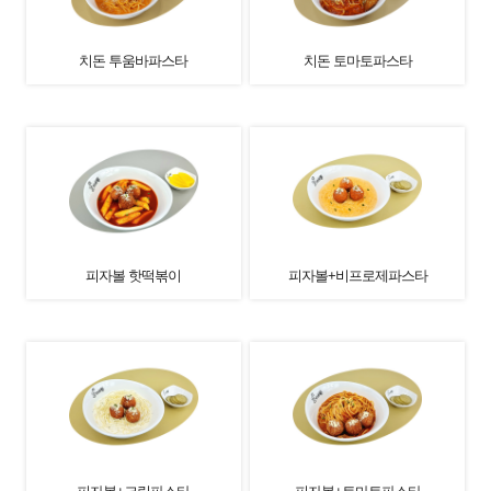
치돈 투움바파스타
치돈 토마토파스타
피자볼 핫떡볶이
피자볼+비프로제파스타