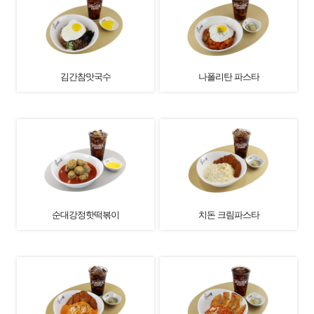
김간참맛국수
나폴리탄 파스타
순대강정핫떡볶이
치돈 크림파스타