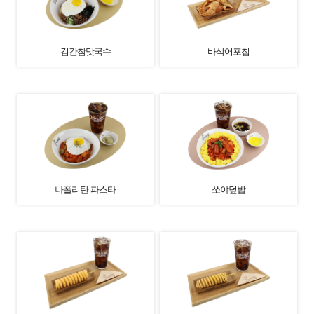
김간참맛국수
바삭어포칩
나폴리탄 파스타
쏘야덮밥