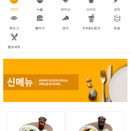
NEW
누들
라이스
사이드
꼬치
핫도그
햄버거
양식
커피&드링크
토핑
콤보세트