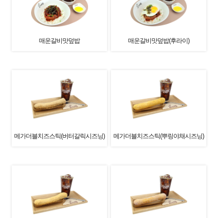
매운갈비맛덮밥
매운갈비맛덮밥(후라이)
메가더블치즈스틱(버터갈릭시즈닝)
메가더블치즈스틱(뿌링야채시즈닝)