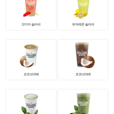
오미자 슬러쉬
유자레몬 슬러쉬
코코넛라떼
코코넛라떼