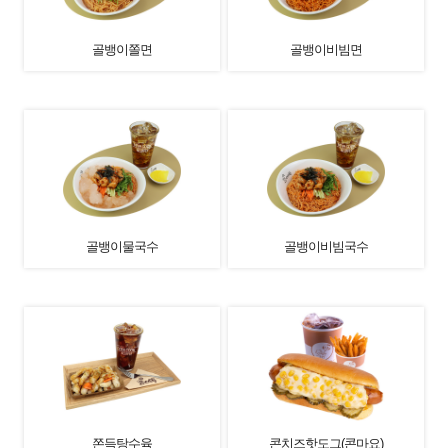
골뱅이쫄면
골뱅이비빔면
골뱅이물국수
골뱅이비빔국수
쫀득탕수육
콘치즈핫도그(콘마요)