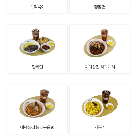
핫떡볶이
탕짬면
탕짜면
대패삼겹 짜파게티
대패삼겹 불닭볶음면
카구리