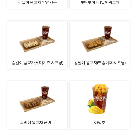
김말이 왕교자 양념만두
핫떡볶이+김말이왕교자
김말이 왕교자(체다치즈 시즈닝)
김말이 왕교자(뿌링야채 시즈닝)
김말이 왕교자 군만두
아망추