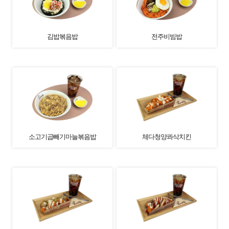
김밥볶음밥
전주비빔밥
소고기곱빼기마늘볶음밥
체다청양콰삭치킨