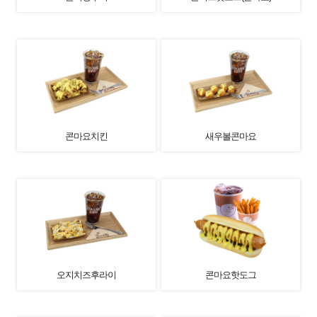
콘마요치킨
새우볼콘마요
오지치즈후라이
콘마요핫도그