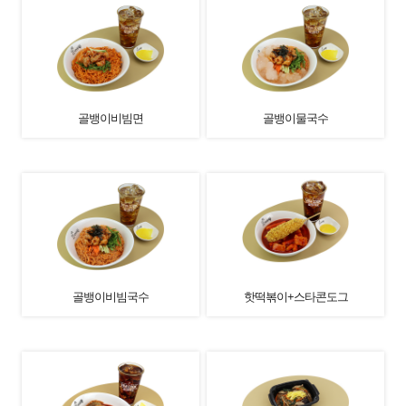
골뱅이비빔면
골뱅이물국수
골뱅이비빔국수
핫떡볶이+스타콘도그