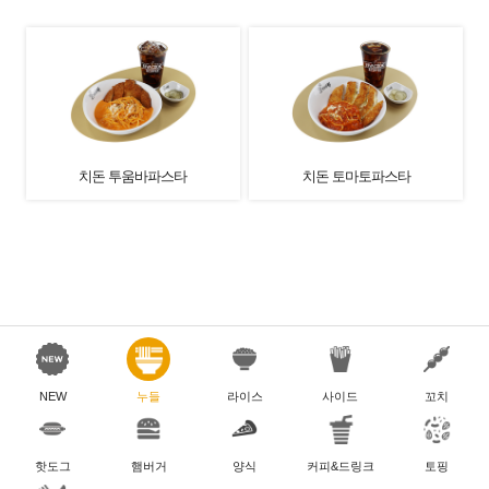
치돈 투움바파스타
치돈 토마토파스타
NEW
누들
라이스
사이드
꼬치
핫도그
햄버거
양식
커피&드링크
토핑