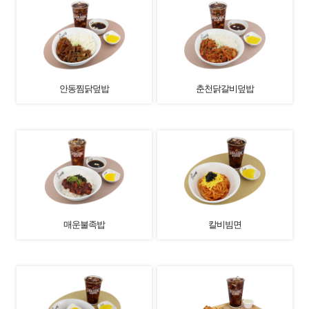
안동찜닭덮밥
춘천닭갈비덮밥
매운불족밥
칼비빔면