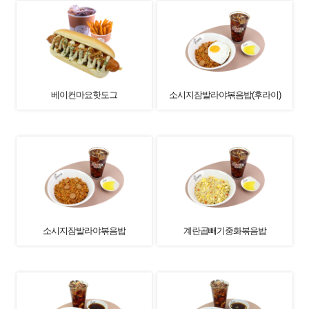
베이컨마요핫도그
소시지잠발라야볶음밥(후라이)
소시지잠발라야볶음밥
계란곱빼기중화볶음밥