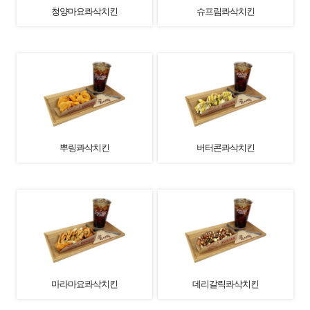
청양마요콰삭치킨
슈프림콰삭치킨
뿌링콰삭치킨
버터콘콰삭치킨
마라마요콰삭치킨
데리갈릭콰삭치킨