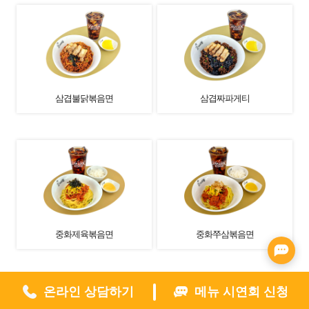
삼겹불닭볶음면
삼겹짜파게티
중화제육볶음면
중화쭈삼볶음면
온라인 상담하기
메뉴 시연회 신청