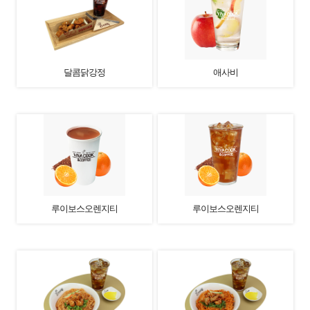
달콤닭강정
애사비
루이보스오렌지티
루이보스오렌지티