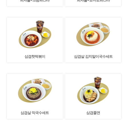
피자볼+크림파스타
피자볼+토마토파스타
삼겹핫떡볶이
삼겹살 김치말이국수세트
삼겹살 막국수세트
삼겹쫄면