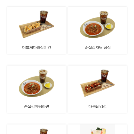
더블체다콰삭치킨
순살감자탕 정식
순살감자탕라면
매콤닭강정