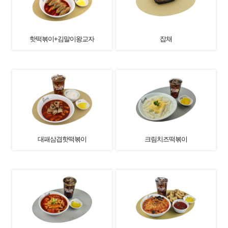
핫떡볶이+김말이왕교자
잡채
대패삼겹핫떡볶이
크림치즈떡볶이