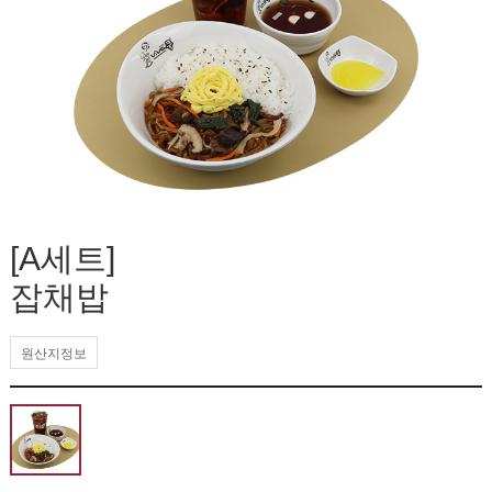
[A세트]
잡채밥
원산지정보