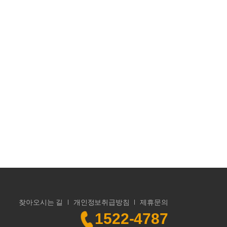
찾아오시는 길
개인정보취급방침
제휴문의
1522-4787