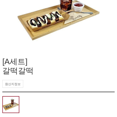
[A세트]
갈떡갈떡
원산지정보