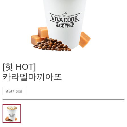
[핫 HOT]
카라멜마끼아또
원산지정보